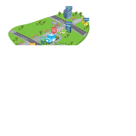
IDCARD THAILAND
บริษัทฯ ได้ปฏิบัติตามกฏหมาย พ.ร.บ.คุ้มครองข้อมูล
ส่วนบุคคล พ.ศ.2562 อ่านเพิ่มเติม
PDPA
หากท่านมีคำถาม หรือต้องการใช้สิทธิของท่าน ติดต่อ
เจ้าหน้าที่คุ้มครองข้อมูลส่วนบุคคล E-mail :
Alex@inkman.co.th
สอบถามรายละเอียดเพิ่มเติม และขอใบเสนอราคาได้ที่
15/96 ซอย วิภาวดี 56 ถ.วิภาวดี-รังสิต ตลาดบางเขน
หลักสี่ กรุงเทพฯ 10210
เปิดทำการทุกวัน เวลา
:
9:00-18:00 น.
โทรศัพท์ :
098-2870558
091-7241911