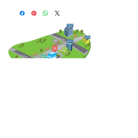
จัดส่งโดยขนส่งตามที่บริษัทกำหนด
IDCARD THAILAND
บริษัทฯ ได้ปฏิบัติตามกฏหมาย พ.ร.บ.คุ้มครองข้อมูล
ส่วนบุคคล พ.ศ.2562 อ่านเพิ่มเติม
PDPA
หากท่านมีคำถาม หรือต้องการใช้สิทธิของท่าน ติดต่อ
เจ้าหน้าที่คุ้มครองข้อมูลส่วนบุคคล E-mail :
Alex@inkman.co.th
สอบถามรายละเอียดเพิ่มเติม และขอใบเสนอราคาได้ที่
15/96 ซอย วิภาวดี 56 ถ.วิภาวดี-รังสิต ตลาดบางเขน
หลักสี่ กรุงเทพฯ 10210