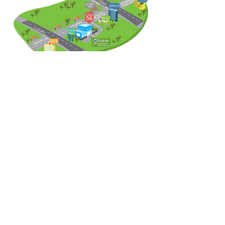
IDCARD THAILAND
บริษัทฯ ได้ปฏิบัติตามกฏหมาย พ.ร.บ.คุ้มครองข้อมูล
ส่วนบุคคล พ.ศ.2562 อ่านเพิ่มเติม
PDPA
หากท่านมีคำถาม หรือต้องการใช้สิทธิของท่าน ติดต่อ
เจ้าหน้าที่คุ้มครองข้อมูลส่วนบุคคล E-mail :
Alex@inkman.co.th
สอบถามรายละเอียดเพิ่มเติม และขอใบเสนอราคาได้ที่
15/96 ซอย วิภาวดี 56 ถ.วิภาวดี-รังสิต ตลาดบางเขน
หลักสี่ กรุงเทพฯ 10210
เปิดทำการทุกวัน เวลา
:
9:00-18:00 น.
โทรศัพท์ :
098-2870558
091-7241911
Line ID :
@IDCARD
E-mail :
Alex@inkman.co.th