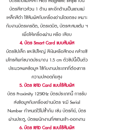
บัตรแถบแม่เหล็ก Hico magnetic stripe เป็น
บัตรสีขาวล้วน 1 ด้าน และอีกด้านเป็นแถบแม่
เหล็กสีดำ ใช้สัมผัสกับเครื่องอ่านโดยตรง เหมาะ
กับงานบัตรเครดิต, บัตรเดบิต, บัตรสะสมแต้ม ฯ
เพื่อให้เครื่องผ่าน หรือ เสียบ
4. บัตร Smart Card แบบสัมผัส
บัตรชิปเล็ก และชิปใหญ่ สีเงินหรือสีทอง คล้ายซิ
มโทรศัพท์ขนาดประมาณ 1.5 cm ตัวชิปนี้เป็นตัว
ประมวลผลข้อมูล ใช้กับงานประเภทที่ต้องการ
ความปลอดภัยสูง
5. บัตร RFID Card แบบไร้สัมผัส
บัตร Proximity 125KHz บัตรประเภทนี้ การรับ
ส่งข้อมูลกับเครื่องอ่านบัตร จะมี Serial
Number กำหนดไว้ไม่ซ้ำกัน เช่น บัตรคีย์, บัตร
ผ่านประตู, บัตรพนักงานที่สแกนเข้า-ออกงาน
6. บัตร RFID Card แบบไร้สัมผัส