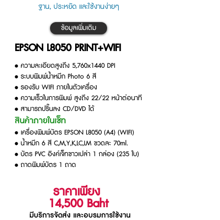
ฐาน, ประหยัด และใช้งานง่ายๆ
ข้อมูลเพิ่มเติม
EPSON L8050 PRINT+WIFI
• ความละเอียดสูงถึง 5,760x1440 DPI
• ระบบพิมพ์น้ำหมึก Photo 6 สี
• รองรับ WIFI ภายในตัวเครื่อง
• ความเร็วในการพิมพ์ สูงถึง 22/22 หน้าต่อนาที
• สามารถปริ๊นลง CD/DVD ได้
สินค้าภายในเช็ท
• เครื่องพิมพ์บัตร EPSON L8050 (A4) (WIFI)
• น้ำหมึก 6 สี C,M,Y,K,LC,LM ขวดละ 70ml.
• บัตร PVC อิงค์เจ็ทขาวเปล่า 1 กล่อง (235 ใบ)
• ถาดพิมพ์บัตร 1 ถาด
ราคาเพียง
14,500
Baht
มีบริการจัดส่ง และอบรมการใช้งาน