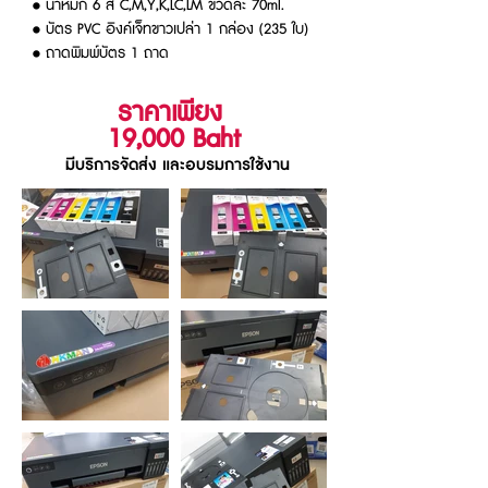
• น้ำหมึก 6 สี C,M,Y,K,LC,LM ขวดละ 70ml.
• บัตร PVC อิงค์เจ็ทขาวเปล่า 1 กล่อง (235 ใบ)
• ถาดพิมพ์บัตร 1 ถาด
ราคาเพียง
19,000
Baht
มีบริการจัดส่ง และอบรมการใช้งาน