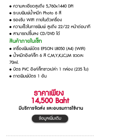
• ความละเอียดสูงถึง 5,760x1440 DPI
• ระบบพิมพ์น้ำหมึก Photo 6 สี
• รองรับ WIFI ภายในตัวเครื่อง
• ความเร็วในการพิมพ์ สูงถึง 22/22 หน้าต่อนาที
• สามารถปริ๊นลง CD/DVD ได้
สินค้าภายในเช็ท
• เครื่องพิมพ์บัตร EPSON L8050 (A4) (WIFI)
• น้ำหมึกอิงค์เจ็ท 6 สี C,M,Y,K,LC,LM ขวดละ
70ml.
• บัตร PVC อิงค์เจ็ทขาวเปล่า 1 กล่อง (235 ใบ)
• ถาดพิมพ์บัตร 1 อัน
ราคาเพียง
14,500
Baht
มีบริการจัดส่ง และอบรมการใช้งาน
ข้อมูลเพิ่มเติม