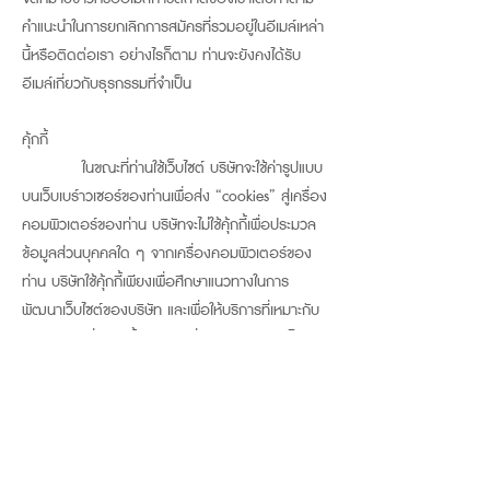
คำแนะนำในการยกเลิกการสมัครที่รวมอยู่ในอีเมล์เหล่า
นี้หรือติดต่อเรา อย่างไรก็ตาม ท่านจะยังคงได้รับ
อีเมล์เกี่ยวกับธุรกรรมที่จำเป็น
คุ้กกี้
ในขณะที่ท่านใช้เว็บไซต์ บริษัทจะใช้ค่ารูปแบบ
บนเว็บเบร์าวเซอร์ของท่านเพื่อส่ง “cookies” สู่เครื่อง
คอมพิวเตอร์ของท่าน บริษัทจะไม่ใช้คุ้กกี้เพื่อประมวล
ข้อมูลส่วนบุคคลใด ๆ จากเครื่องคอมพิวเตอร์ของ
ท่าน บริษัทใช้คุ้กกี้เพียงเพื่อศึกษาแนวทางในการ
พัฒนาเว็บไซต์ของบริษัท และเพื่อให้บริการที่เหมาะกับ
แต่ละบุคคลที่ดีมากขึ้น ในขณะที่ท่านใช้บริการในเว็บไซต์
เช่น การบันทึกข้อมูลที่ท่านสนใจในสินค้าที่ท่านซื้ออยู่
เสมอ
เว็บไซต์ ใช้ “คุกกี้” เพื่อเพิ่มประสบการณ์
การใช้งานของท่านให้สมบูรณ์และมีประสิทธิภาพมาก
ขึ้น คุกกี้ คือ ไฟล์ข้อความที่เราจัดเก็บไว้ในฮาร์ดไดรฟ์