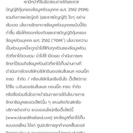
เรามีหน้าที่รับผิดชอบภายใต้พระราช
บัญญัติคุ้มครองข้อมูลส่วนบุคคล พ.ศ. 2562 (PDPA)
รวมถึงการแปรญัตติ (พระราชบัญญัติ) ใดๆ อย่าง
เข้มงวด นโยบายรักษาการข้อมูลส่วนบุคคลฉบับนี้จัด
ทำขึ้น เพื่อให้สอดคล้องกับพระราชบัญญัติคุ้มครอง
ข้อมูลส่วนบุคคล พ.ศ. 2562 (“PDPA”) นโยบายความ
เป็นส่วนบุคลนี้จะถูกนำไปใช้กับทุกส่วนของข้อมูลส่วน
ตัวที่เราได้รวบรวม นำไปใช้ เปิดเผย ดำเนินการและ
รักษาไว้รวมถึงข้อมูลส่วนตัวที่เราได้เก็บผ่านทางที่
ดำเนินการโดยบริษัทบริษัทอินเตอร์เนชั่นแนล คอนเน็ค
เทรด จำกัด / หรือบริษัทในเครืออื่นใด เว็ปไซต์ภาย
ใต้ชื่อ บ.อินเตอร์เนชั่นแนล คอนเน็ค เทรด จำกัด
หรือชื่อร่วมอื่นใดอาจดำเนินการภายใต้นโยบายการ
รักษาข้อมูลของเวปไซต์นั้น ๆ และผลิตภัณฑ์หรือ
บริการดังกล่าว ระบบออนไลน์หรือเว็บไซต์นี้
[
www.idcardthailand.com
] และข้อมูลที่เราได้เก็บ
แบบออฟไลน์ ได้แก่ ศูนย์บริการลูกค้าคอลเซ็นเตอร์