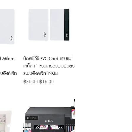
w
Quick View
d Mifare
บัตรพีวีซี PVC Card แถบแม่
เหล็ก สำหรับเครื่องพิมพ์บัตร
บอิงค์เจ็ท
ระบบอิงค์เจ็ท INKJET
Regular Price
Sale Price
฿30.00
฿15.00
e