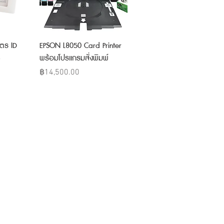
w
Quick View
ตร ID
EPSON L8050 Card Printer
พร้อมโปรแกรมสั่งพิมพ์
Price
฿14,500.00
IDCARD THAILAND
ละเอียดเพิ่มเติม และขอใบเสนอราคาได้ที่
งสิต ตลาดบางเขน หลักสี่ กรุงเทพฯ 10210
เปิดทำการทุกวัน เวลา
:
9:00-18:00 น.
โทรศัพท์ :
098-2870558
091-7241911
Line ID :
@IDCARD
E-mail :
Alex@inkman.co.th