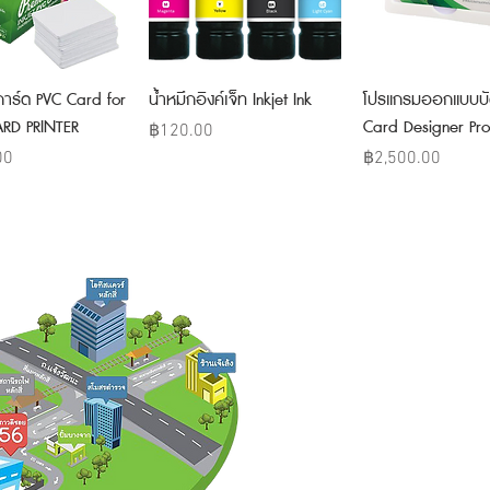
Quick View
Quick View
Quick Vie
ีการ์ด PVC Card for
น้ำหมึกอิงค์เจ็ท Inkjet Ink
โปรแกรมออกแบบบั
ARD PRINTER
Card Designer Pro
Price
฿120.00
Price
00
฿2,500.00
สอบถามราย
15/96 ซอย วิภาวดี 56 ถ.วิภาวดี-รั