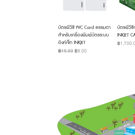
Quick View
บัตรพีวีซี PVC Card ธรรมดา
บัตรพีวีซ
สำหรับเครื่องพิมพ์บัตรระบบ
INKJET C
อิงค์เจ็ท INKJET
Price
฿1,700.
Regular Price
Sale Price
฿15.00
฿8.00