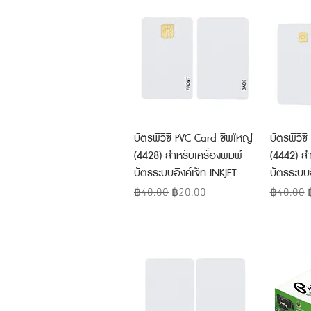
Quick View
บัตรพีวีซี PVC Card ชิพใหญ่
บัตรพีวีซ
(4428) สำหรับเครื่องพิมพ์
(4442) สำ
บัตรระบบอิงค์เจ็ท INKJET
บัตรระบบอ
Regular Price
Sale Price
Regular 
฿40.00
฿20.00
฿40.00